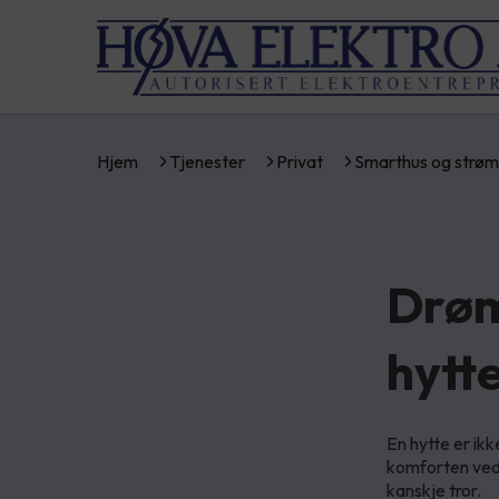
Hjem
Tjenester
Privat
Smarthus og strøm
Drøm
hytt
En hytte er ik
komforten ved 
kanskje tror.