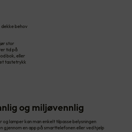
 å dekke behov
ør stor
er tid på
od bok, eller
t tastetrykk
nlig og miljøvennlig
r og lamper kan man enkelt tilpasse belysningen
en gjennom en app på smarttelefonen eller ved hjelp