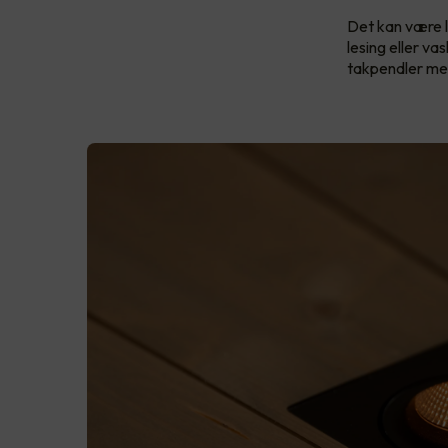
Det kan være l
lesing eller v
takpendler med