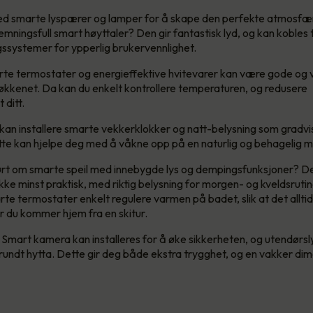
d smarte lyspærer og lamper for å skape den perfekte atmosfæ
temningsfull smart høyttaler? Den gir fantastisk lyd, og kan kobles t
systemer for ypperlig brukervennlighet.
te termostater og energieffektive hvitevarer kan være gode og
kjøkkenet. Da kan du enkelt kontrollere temperaturen, og redusere
 ditt.
kan installere smarte vekkerklokker og natt-belysning som gradvi
te kan hjelpe deg med å våkne opp på en naturlig og behagelig 
rt om smarte speil med innebygde lys og dempingsfunksjoner? De
kke minst praktisk, med riktig belysning for morgen- og kveldsrutin
rte termostater enkelt regulere varmen på badet, slik at det allti
 du kommer hjem fra en skitur.
Smart kamera kan installeres for å øke sikkerheten, og utendørsl
 rundt hytta. Dette gir deg både ekstra trygghet, og en vakker dime