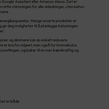
Google Assistant eller Amazon Alexa. Det er
n rette stemningen for alle anledninger, uten behov
mmere.
til energibesparelse. Mange smarte produkter er
og gir deg muligheten til å planlegge belysningen
ger.
oner og dimmere kan du enkelt redusere
re er bra for miljøet, men også for lommeboka.
lyssettingen, og bidrar til en mer bærekraftig og
.
 Det er både