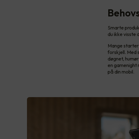
Behovs
Smarte produkt
du ikke visste d
Mange starter 
forskjell. Med 
døgnet, humør e
en gamenight 
på din mobil.