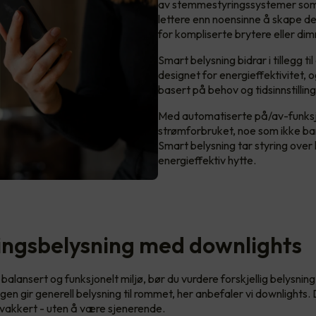
av stemmestyringssystemer som 
lettere enn noensinne å skape de
for kompliserte brytere eller di
Smart belysning bidrar i tillegg 
designet for energieffektivitet, 
basert på behov og tidsinnstillin
Med automatiserte på/av-funksj
strømforbruket, noe som ikke ba
Smart belysning tar styring over 
energieffektiv hytte.
ngsbelysning med downlights
balansert og funksjonelt miljø, bør du vurdere forskjellig belysning
en gir generell belysning til rommet, her anbefaler vi downlights.
 vakkert - uten å være sjenerende.