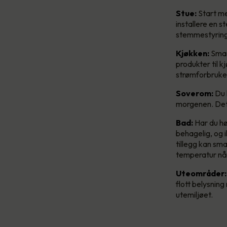
Stue:
Start me
installere en s
stemmestyrings
Kjøkken:
Smar
produkter til 
strømforbruket
Soverom:
Du 
morgenen. Det
Bad:
Har du hø
behagelig, og i
tillegg kan sma
temperatur når
Uteområder:
flott belysning
utemiljøet.