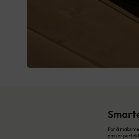
Smarte
For å maksimer
passer perfekt t