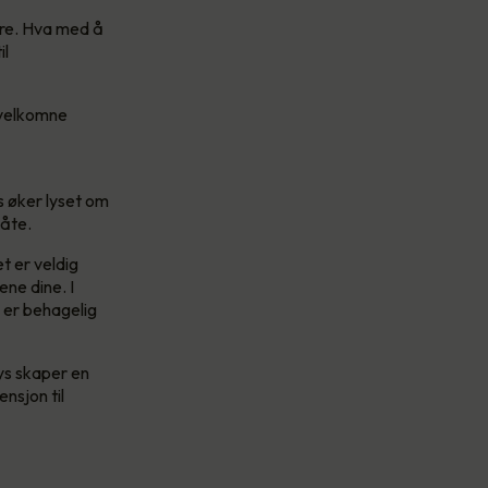
re. Hva med å
il
 velkomne
s øker lyset om
måte.
t er veldig
ene dine. I
d er behagelig
ys skaper en
nsjon til