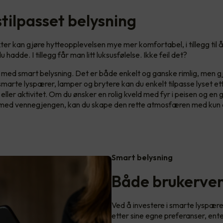
tilpasset belysning
er kan gjøre hytteopplevelsen mye mer komfortabel, i tillegg til
u hadde. I tillegg får man litt luksusfølelse. Ikke feil det?
med smart belysning. Det er både enkelt og ganske rimlig, men gj
smarte lyspærer, lamper og brytere kan du enkelt tilpasse lyset ett
ller aktivitet. Om du ønsker en rolig kveld med fyr i peisen og en g
med vennegjengen, kan du skape den rette atmosfæren med kun e
Smart belysning
Både brukerven
Ved å investere i smarte lyspære
etter sine egne preferanser, ent