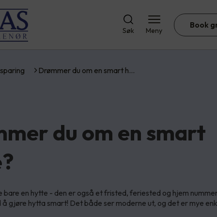
Book g
Søk
Meny
sparing
Drømmer du om en smart h…
mer du om en smart
e?
ke bare en hytte - den er også et fristed, feriested og hjem numme
å gjøre hytta smart! Det både ser moderne ut, og det er mye enk