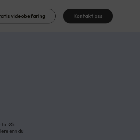
ratis videobefaring
Kontakt oss
r to. Øk
lere enn du