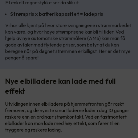
Et enkelt regnestykke ser da slik ut:
Strømpris x batterikapasitet = ladepris
Vi har alle kjent på hvor store svingningene i strømmarkedet
kan være, og hvor høye strømprisene kan bli til tider. Ved
hjelp av nye automatiske strømmålere (AMS) kan man få
gode avtaler med flytende priser, som betyr at du kan
beregne når på døgnet strømmen er billigst. Her er det mye
penger å spare!
Nye elbilladere kan lade med full
effekt
Utviklingen innen elbilladere på hjemmefronten går raskt
fremover, og de nyeste smartladerne lader i dag 10 ganger
raskere enn en ordinær strømkontakt. Ved en fastmontert
elbillader kan man lade med høy effekt, som fører til en
tryggere og raskere lading.