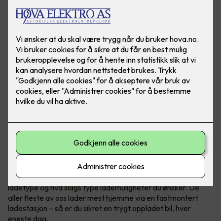
Bilde: Easee
Når du kjøper elbil har du et par ting å tenke på
, blant annet
ladetype og hva slags type lademuligheter du ønsker. De
aller fleste av oss lader mest hjemme via en fastmontert
ladestasjon – så er du sikret en trygt oppladet bil, hver
eneste dag.