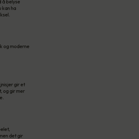
d å belyse
u kan ha
eksel.
nik og moderne
isjer gir et
t, og gir mer
e.
elet,
 men det gir