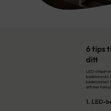
6 tips 
ditt
LED-striper er 
baderommet. LED
baderommet. He
ditt mer funks
1. LED-be