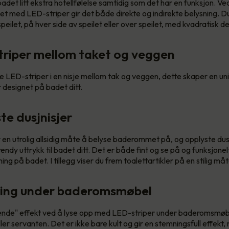
badet litt ekstra hotellfølelse samtidig som det har en funksjon. Ve
t med LED-striper gir det både direkte og indirekte belysning. D
speilet, på hver side av speilet eller over speilet, med kvadratisk d
triper mellom taket og veggen
e LED-striper i en nisje mellom tak og veggen, dette skaper en u
 designet på badet ditt.
te dusjnisjer
 en utrolig allsidig måte å belyse baderommet på, og opplyste dusjn
rendy uttrykk til badet ditt. Det er både fint og se på og funksjonel
ning på badet. I tillegg viser du frem toalettartikler på en stilig måt
ning under baderomsmøbel
ende" effekt ved å lyse opp med LED-striper under baderomsmøb
er servanten. Det er ikke bare kult og gir en stemningsfull effekt,