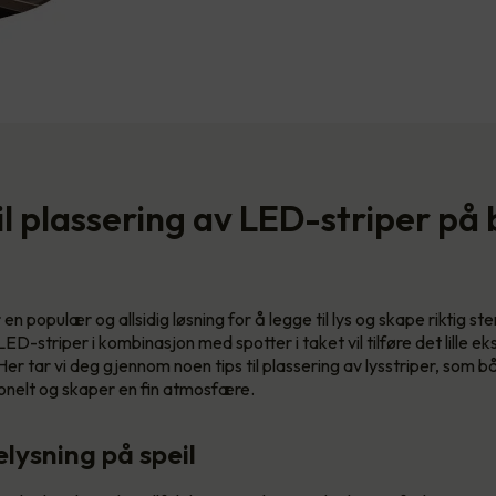
til plassering av LED-striper på
en populær og allsidig løsning for å legge til lys og skape riktig s
-striper i kombinasjon med spotter i taket vil tilføre det lille ek
r tar vi deg gjennom noen tips til plassering av lysstriper, som 
jonelt og skaper en fin atmosfære.
lysning på speil