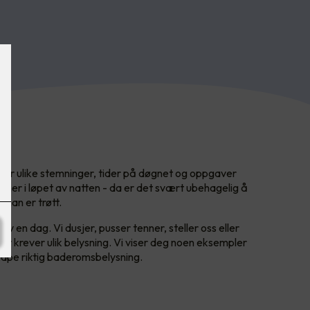
tter ulike stemninger, tider på døgnet og oppgaver
ner i løpet av natten - da er det svært ubehagelig å
r man er trøtt.
av en dag. Vi dusjer, pusser tenner, steller oss eller
nger krever ulik belysning. Vi viser deg noen eksempler
kape riktig baderomsbelysning.