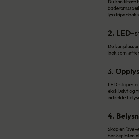
Du kan tilføre 
baderomsspeile
lysstriper bak 
2. LED-s
Du kan plasser
look som løfter
3. Opplys
LED-striper er
eksklusivt og t
indirekte belys
4. Belys
Skap en "svev
benkeplaten ell