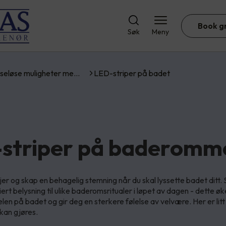
Book g
Søk
Meny
seløse muligheter me…
LED-striper på badet
striper på baderomm
er og skap en behagelig stemning når du skal lyssette badet ditt. 
ert belysning til ulike baderomsritualer i løpet av dagen - dette ø
elen på badet og gir deg en sterkere følelse av velvære. Her er litt
kan gjøres.