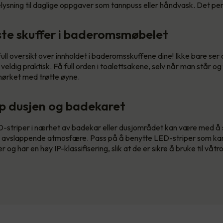
lysning til daglige oppgaver som tannpuss eller håndvask. Det per
ste skuffer i baderomsmøbelet
ull oversikt over innholdet i baderomsskuffene dine! Ikke bare ser de
 veldig praktisk. Få full orden i toalettsakene, selv når man står og
mørket med trøtte øyne.
pp dusjen og badekaret
-striper i nærhet av badekar eller dusjområdet kan være med å
 avslappende atmosfære. Pass på å benytte LED-striper som kan
 og har en høy IP-klassifisering, slik at de er sikre å bruke til våtr