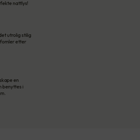
fekte nattlys!
t utrolig stilig
 fomler etter
 skape en
 benyttes i
om.