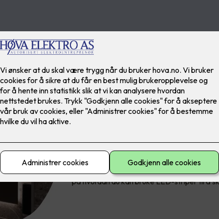
På baderommet er det viktig at vi belyser e
som skal utføres. Et eksempel er om man våk
bli møtt av skarp flombelysning i ansiktet nå
På badet utføres mange ulike ritualer i løpet 
unner oss litt spatid i badekaret. Ulike setti
på hvordan du kan bruke LED-striper til å s