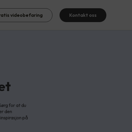
ratis videobefaring
Kontakt oss
et
Sørg for at du
ker den
 inspirasjon på