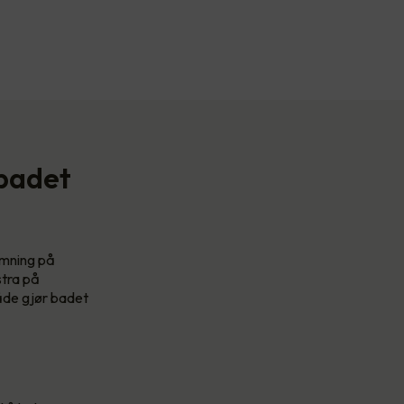
 badet
temning på
stra på
både gjør badet