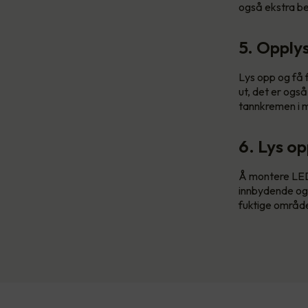
også ekstra be
5. Opply
Lys opp og få f
ut, det er også
tannkremen i 
6. Lys o
Å montere LED
innbydende og
fuktige områder