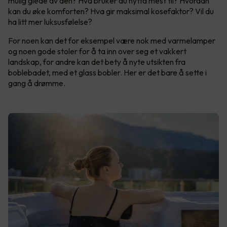
mulig glede av den? Hva bruker du hytta mest til? Hvordan
kan du øke komforten? Hva gir maksimal kosefaktor? Vil du
ha litt mer luksusfølelse?
For noen kan det for eksempel være nok med varmelamper
og noen gode stoler for å ta inn over seg et vakkert
landskap, for andre kan det bety å nyte utsikten fra
boblebadet, med et glass bobler. Her er det bare å sette i
gang å drømme.