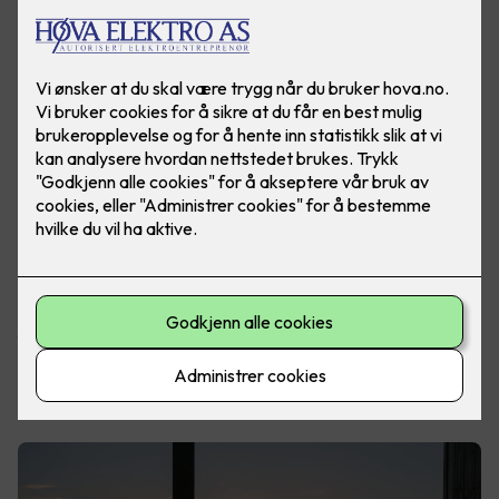
De fleste av oss drømmer om en hytte man kan nyte hele
året. Uavhengig om du har en hytte i skjærgården, i landlige
omgivelser eller på fjellet med utsikt over fjellheimen, er
fellesnevneren den samme. Norske hytteeiere elsker rett og
slett å sitte ute på terrassen, for å nyte utsikten og naturen.
Les også:
Drømmer du om en smart hytte?