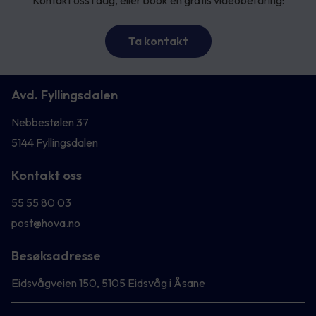
Kontakt oss i dag, eller book en gratis videobefaring!
Ta kontakt
Avd. Fyllingsdalen
Nebbestølen 37
5144 Fyllingsdalen
Kontakt oss
55 55 80 03
post@hova.no
Besøksadresse
Eidsvågveien 150, 5105 Eidsvåg i Åsane