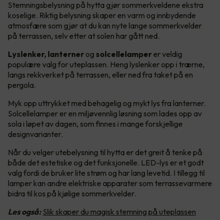
Stemningsbelysning på hytta gjør sommerkveldene ekstra
koselige. Riktig belysning skaper en varm og innbydende
atmosfære som gjør at du kan nyte lange sommerkvelder
på terrassen, selv etter at solen har gått ned.
Lyslenker, lanterner
og
solcellelamper
er veldig
populære valg for uteplassen. Heng lyslenker opp i trærne,
langs rekkverket på terrassen, eller ned fra taket på en
pergola.
Myk opp uttrykket med behagelig og mykt lys fra lanterner.
Solcellelamper er en miljøvennlig løsning som lades opp av
sola i løpet av dagen, som finnes i mange forskjellige
designvarianter.
Når du velger utebelysning til hytta er det greit å tenke på
både det estetiske og det funksjonelle. LED-lys er et godt
valg fordi de bruker lite strøm og har lang levetid. I tillegg til
lamper kan andre elektriske apparater som terrassevarmere
bidra til kos på kjølige sommerkvelder.
Les også:
Slik skaper du magisk stemning på uteplassen