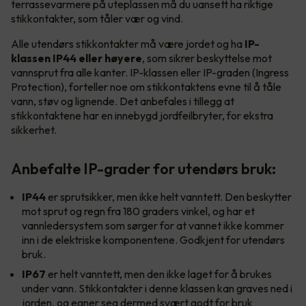
terrassevarmere på uteplassen må du uansett ha riktige
stikkontakter, som tåler vær og vind.
Alle utendørs stikkontakter må være jordet og ha
IP-
klassen IP44 eller høyere
, som sikrer beskyttelse mot
vannsprut fra alle kanter. IP-klassen eller IP-graden (Ingress
Protection), forteller noe om stikkontaktens evne til å tåle
vann, støv og lignende. Det anbefales i tillegg at
stikkontaktene har en innebygd jordfeilbryter, for ekstra
sikkerhet.
Anbefalte IP-grader for utendørs bruk:
IP44
er sprutsikker, men ikke helt vanntett. Den beskytter
mot sprut og regn fra 180 graders vinkel, og har et
vannledersystem som sørger for at vannet ikke kommer
inn i de elektriske komponentene. Godkjent for utendørs
bruk.
IP67
er helt vanntett, men den ikke laget for å brukes
under vann. Stikkontakter i denne klassen kan graves ned i
jorden, og egner seg dermed svært godt for bruk