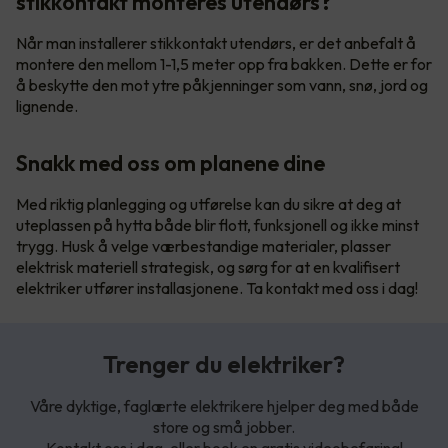
stikkontakt monteres utendørs?
Når man installerer stikkontakt utendørs, er det anbefalt å
montere den mellom 1-1,5 meter opp fra bakken. Dette er for
å beskytte den mot ytre påkjenninger som vann, snø, jord og
lignende.
Snakk med oss om planene dine
Med riktig planlegging og utførelse kan du sikre at deg at
uteplassen på hytta både blir flott, funksjonell og ikke minst
trygg. Husk å velge værbestandige materialer, plasser
elektrisk materiell strategisk, og sørg for at en kvalifisert
elektriker utfører installasjonene. Ta kontakt med oss i dag!
Trenger du elektriker?
Våre dyktige, faglærte elektrikere hjelper deg med både
store og små jobber.