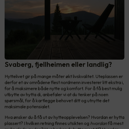
Svaberg, fjellheimen eller landlig?
Hyttelivet gir på mange måter økt livskvalitet. Uteplassen er
derfor et av områdene flest nordmenn investerer litt ekstra i,
for å maksimere både nytte og komfort. For å få best mulig
utbytte av hytta di, anbefaler vi at du tenker på noen
spørsmål, for å kartlegge behovet ditt og utnytte det
maksimale potensialet.
Hva ønsker du å få ut av hytteopplevelsen? Hvordan er hytta
plassert? I hvilken retning finnes utsikten og
hvordan
få mest