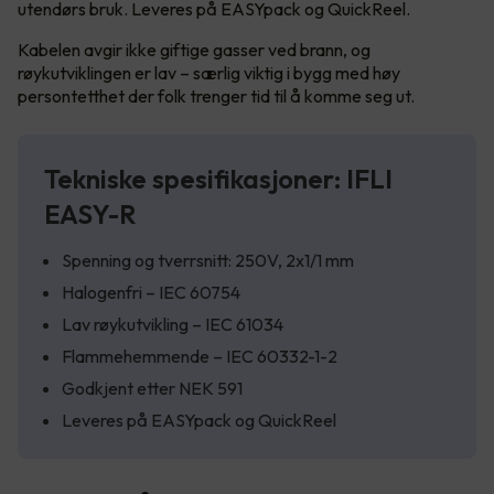
utendørs bruk. Leveres på EASYpack og QuickReel.
Kabelen avgir ikke giftige gasser ved brann, og
røykutviklingen er lav – særlig viktig i bygg med høy
persontetthet der folk trenger tid til å komme seg ut.
Tekniske spesifikasjoner: IFLI
EASY-R
Spenning og tverrsnitt: 250V, 2x1/1 mm
Halogenfri – IEC 60754
Lav røykutvikling – IEC 61034
Flammehemmende – IEC 60332-1-2
Godkjent etter NEK 591
Leveres på EASYpack og QuickReel