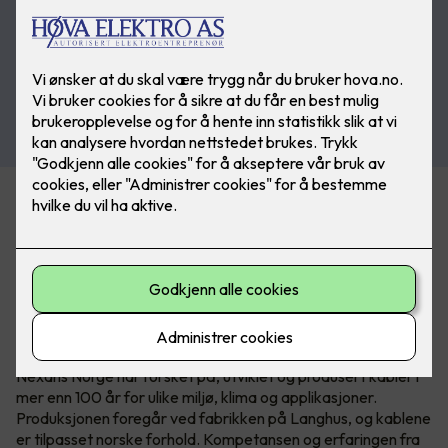
Det nye sortimentet er tilgjengelig i Nexans’ nye
serviceforpakning EASYpack og på E4-tromler som passer
til MOBIWAY MOB trommelstativ.
Over 100 år med norsk
kabelkompetanse
Nexans Norge har forsket på, utviklet og produsert kabler i
mer enn 100 år for ulike miljø, klima og applikasjoner.
Produksjonen foregår ved fabrikken på Langhus, og kablene
er tilpasset norske forhold. Kompetansen og erfaringen fra